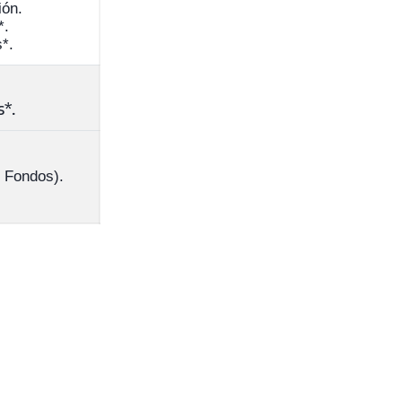
ión.
*.
*.
s*.
 Fondos).