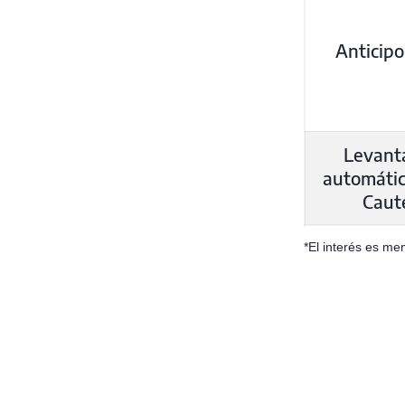
Anticipo
Levant
automáti
Caut
*El interés es me