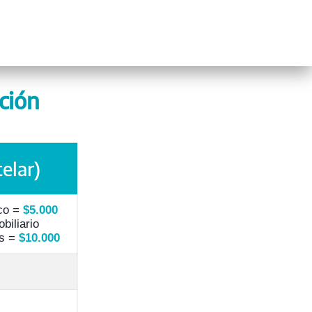
ción
elar)
ico =
$5.000
biliario
os =
$10.000