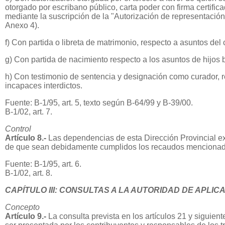
otorgado por escribano público, carta poder con firma certifica
mediante la suscripción de la "Autorización de representació
Anexo 4).
f) Con partida o libreta de matrimonio, respecto a asuntos del
g) Con partida de nacimiento respecto a los asuntos de hijos b
h) Con testimonio de sentencia y designación como curador, r
incapaces interdictos.
Fuente: B-1/95, art. 5, texto según B-64/99 y B-39/00.
B-1/02, art. 7.
Control
Artículo 8.-
Las dependencias de esta Dirección Provincial ex
de que sean debidamente cumplidos los recaudos mencionados
Fuente: B-1/95, art. 6.
B-1/02, art. 8.
CAPÍTULO III: CONSULTAS A LA AUTORIDAD DE APLIC
Concepto
Artículo 9.-
La consulta prevista en los artículos 21 y siguien