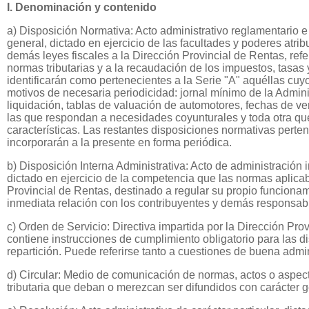
I. Denominación y contenido
a) Disposición Normativa: Acto administrativo reglamentario e 
general, dictado en ejercicio de las facultades y poderes atrib
demás leyes fiscales a la Dirección Provincial de Rentas, refe
normas tributarias y a la recaudación de los impuestos, tasas 
identificarán como pertenecientes a la Serie "A" aquéllas cu
motivos de necesaria periodicidad: jornal mínimo de la Admini
liquidación, tablas de valuación de automotores, fechas de ve
las que respondan a necesidades coyunturales y toda otra que 
características. Las restantes disposiciones normativas perten
incorporarán a la presente en forma periódica.
b) Disposición Interna Administrativa: Acto de administración i
dictado en ejercicio de la competencia que las normas aplica
Provincial de Rentas, destinado a regular su propio funcionam
inmediata relación con los contribuyentes y demás responsab
c) Orden de Servicio: Directiva impartida por la Dirección Pro
contiene instrucciones de cumplimiento obligatorio para las d
repartición. Puede referirse tanto a cuestiones de buena admin
d) Circular: Medio de comunicación de normas, actos o aspect
tributaria que deban o merezcan ser difundidos con carácter g