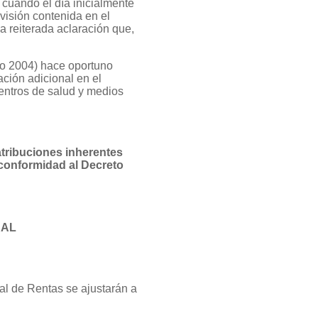
 cuando el día inicialmente
evisión contenida en el
la reiterada aclaración que,
año 2004) hace oportuno
ación adicional en el
centros de salud y medios
atribuciones inherentes
onformidad al Decreto
RAL
al de Rentas se ajustarán a