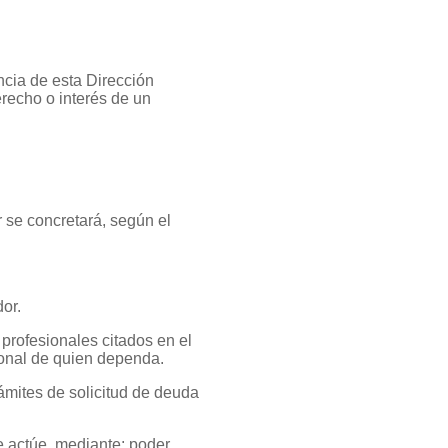
cia de esta Dirección
erecho o interés de un
r se concretará, según el
or.
profesionales citados en el
ional de quien dependa.
rámites de solicitud de deuda
se actúe, mediante: poder