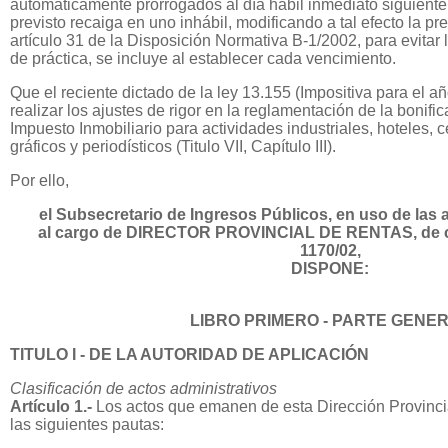
automáticamente prorrogados al día hábil inmediato siguiente
previsto recaiga en uno inhábil, modificando a tal efecto la pr
artículo 31 de la Disposición Normativa B-1/2002, para evitar 
de práctica, se incluye al establecer cada vencimiento.
Que el reciente dictado de la ley 13.155 (Impositiva para el 
realizar los ajustes de rigor en la reglamentación de la bonific
Impuesto Inmobiliario para actividades industriales, hoteles, 
gráficos y periodísticos (Titulo VII, Capítulo III).
Por ello,
el Subsecretario de Ingresos Públicos, en uso de las 
al cargo de DIRECTOR PROVINCIAL DE RENTAS, de c
1170/02,
DISPONE:
LIBRO PRIMERO - PARTE GENE
TITULO I - DE LA AUTORIDAD DE APLICACIÓN
Clasificación de actos administrativos
Artículo 1.-
Los actos que emanen de esta Dirección Provinci
las siguientes pautas: