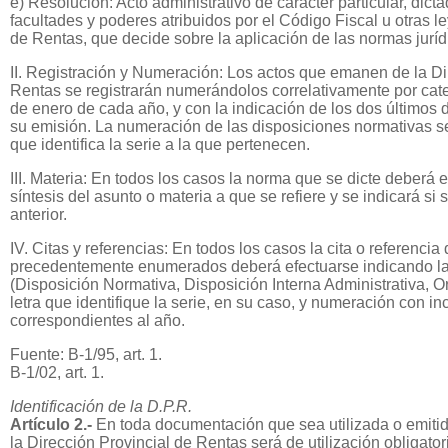
e) Resolución: Acto administrativo de carácter particular, dicta
facultades y poderes atribuidos por el Código Fiscal u otras le
de Rentas, que decide sobre la aplicación de las normas juríd
II. Registración y Numeración: Los actos que emanen de la Di
Rentas se registrarán numerándolos correlativamente por catego
de enero de cada año, y con la indicación de los dos últimos 
su emisión. La numeración de las disposiciones normativas se
que identifica la serie a la que pertenecen.
III. Materia: En todos los casos la norma que se dicte deberá 
síntesis del asunto o materia a que se refiere y se indicará si
anterior.
IV. Citas y referencias: En todos los casos la cita o referencia
precedentemente enumerados deberá efectuarse indicando l
(Disposición Normativa, Disposición Interna Administrativa, Or
letra que identifique la serie, en su caso, y numeración con inc
correspondientes al año.
Fuente: B-1/95, art. 1.
B-1/02, art. 1.
Identificación de la D.P.R.
Artículo 2.-
En toda documentación que sea utilizada o emiti
la Dirección Provincial de Rentas será de utilización obligator