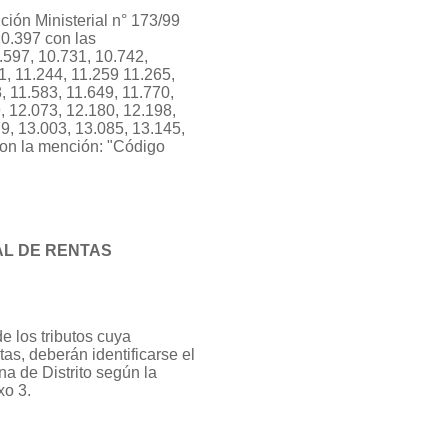
ción Ministerial n° 173/99
10.397 con las
.597, 10.731, 10.742,
1, 11.244, 11.259 11.265,
, 11.583, 11.649, 11.770,
, 12.073, 12.180, 12.198,
9, 13.003, 13.085, 13.145,
con la mención: "Código
IAL DE RENTAS
e los tributos cuya
as, deberán identificarse el
na de Distrito según la
xo 3.