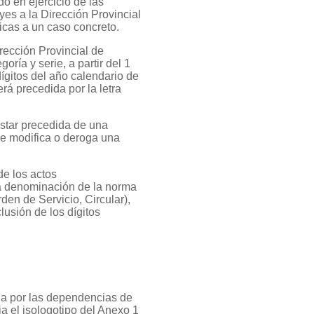
do en ejercicio de las
yes a la Dirección Provincial
icas a un caso concreto.
rección Provincial de
ría y serie, a partir del 1
dígitos del año calendario de
rá precedida por la letra
estar precedida de una
 se modifica o deroga una
 de los actos
a denominación de la norma
den de Servicio, Circular),
lusión de los dígitos
da por las dependencias de
ia el isologotipo del Anexo 1