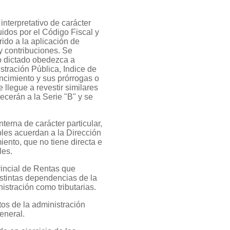
interpretativo de carácter
uidos por el Código Fiscal y
rido a la aplicación de
y contribuciones. Se
yo dictado obedezca a
stración Pública, Indice de
ncimiento y sus prórrogas o
llegue a revestir similares
ecerán a la Serie "B" y se
nterna de carácter particular,
bles acuerdan a la Dirección
iento, que no tiene directa e
les.
vincial de Rentas que
istintas dependencias de la
istración como tributarias.
os de la administración
eneral.