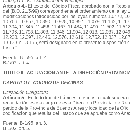
Código Fiscal. Aclaración terminológica
Artículo 4.-
El texto del Código Fiscal aprobado por la Resolu
del (B.O. 21/5/99) correspondiente al ordenamiento de la ley 
modificaciones introducidas por las leyes números 10.472, 10
10.766, 10.857, 10.890, 10.928, 10.997, 11.079, 11.162, 11.17
11.304, 11.345, 11.456, 11.467, 11.484, 11.490, 11.502, 11.518
11.796, 11.798,11.808, 11.846, 11.904, 12.013, 12.037, 12.049
12.233, 12.397, 12.446, 12.576, 12.616, 12.752, 12.837, 12.87
13.133 Y 13.155, será designado en la presente disposición 
Fiscal".
Fuente: B-1/95, art. 2.
B-1/02, art. 4.
TITULO II - ACTUACIÓN ANTE LA DIRECCIÓN PROVINC
CAPÍTULO I - CODIGO DE OFICINAS
Utilización Obligatoria
Artículo 5.-
En todo tipo de trámites referidos a cualesquiera d
recaudación esté a cargo de esta Dirección Provincial de Rent
partido de la Provincia de Buenos Aires y localidad de la Ofici
codificación que resulta del listado que se aprueba como Ane
Fuente: B-1/95, art. 3.
B-1/02, art. 5.