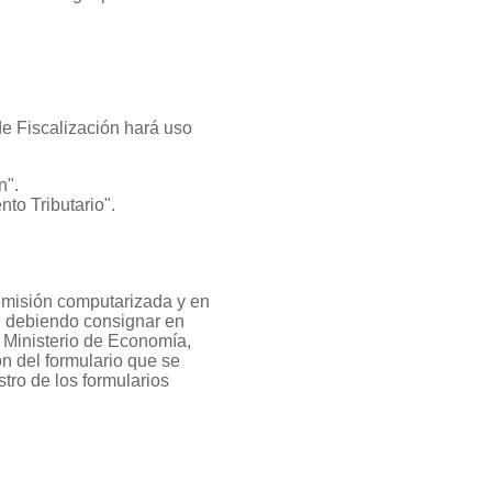
de Fiscalización hará uso
n".
to Tributario".
emisión computarizada y en
n, debiendo consignar en
, Ministerio de Economía,
n del formulario que se
tro de los formularios