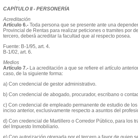
CAPÍTULO II - PERSONERÍA
Acreditación
Artículo 6.-
Toda persona que se presente ante una dependen
Provincial de Rentas para realizar peticiones o tramites por d
tercero, deberá acreditar la facultad que al respecto posea.
Fuente: B-1/95, art. 4.
B-1/02, art. 6.
Medios
Artículo 7.-
La acreditación a que se refiere el artículo anterio
caso, de la siguiente forma:
a) Con credencial de gestor administrativo.
b) Con credencial de abogado, procurador, escribano o contad
c) Con credencial de empleado permanente de estudio de los 
inciso anterior, exclusivamente respecto a asuntos del profes
d) Con credencial de Martillero o Corredor Público, para los t
del Impuesto Inmobiliario.
e) Con autorización otorgada por el tercero a favor de quien 