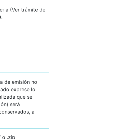
erla (Ver trámite de
).
a de emisión no
icado exprese lo
alizada que se
ión) será
 conservados, a
 o .zip