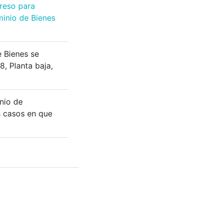
greso para
minio de Bienes
e Bienes se
8, Planta baja,
inio de
s casos en que