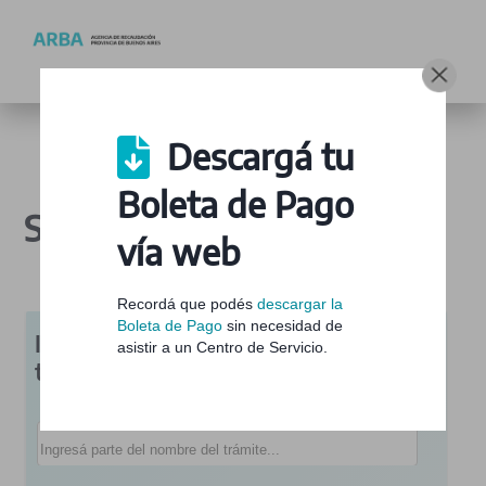
Turnos
Descargá tu
Boleta de Pago
Solicitá tu turno
vía web
Recordá que podés
descargar la
Boleta de Pago
sin necesidad de
Ingresá el nombre o seleccioná el
asistir a un Centro de Servicio.
trámite