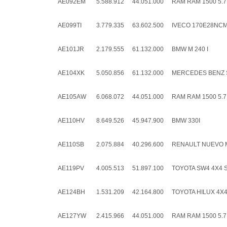
AE092EM
5.588.912
44.051.000
RAM RAM 1500 5.7
AE099TI
3.779.335
63.602.500
IVECO 170E28NC
AE101JR
2.179.555
61.132.000
BMW M 240 I
AE104XK
5.050.856
61.132.000
MERCEDES BENZ SP
AE105AW
6.068.072
44.051.000
RAM RAM 1500 5.7
AE110HV
8.649.526
45.947.900
BMW 330I
AE110SB
2.075.884
40.296.600
RENAULT NUEVO M
AE119PV
4.005.513
51.897.100
TOYOTA SW4 4X4 SR
AE124BH
1.531.209
42.164.800
TOYOTA HILUX 4X4 
AE127YW
2.415.966
44.051.000
RAM RAM 1500 5.7