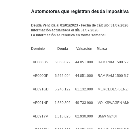
Automotores que registran deuda impositiva
Deuda Vencida al 01/01/2023 - Fecha de cálculo: 31/07/2026
Información actualizada el día 31/07/2026
La información se renueva en forma semanal
Dominio
Deuda
Valuación
Marca
AE088BS
6.068.072
44.051.000
RAM RAM 1500 5.7
AE090GP
6.565.994
44.051.000
RAM RAM 1500 5.7
AE091GD
5.246.122
61.132.000
MERCEDES BENZ SP
AE091NP
1.580.302
49.733.900
VOLKSWAGEN AMAR
AE091YP
1.318.625
62.930.000
BMW M240I