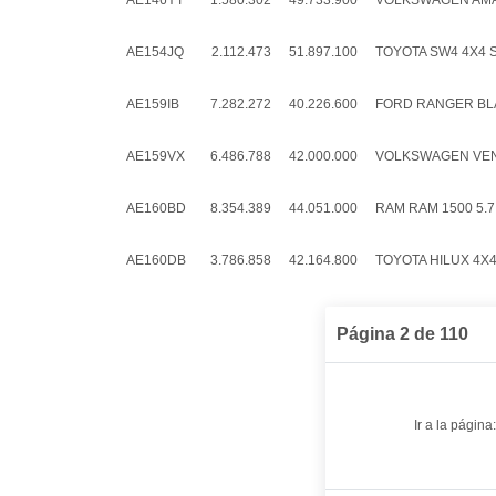
AE146YT
1.580.302
49.733.900
VOLKSWAGEN AMAR
AE154JQ
2.112.473
51.897.100
TOYOTA SW4 4X4 SR
AE159IB
7.282.272
40.226.600
FORD RANGER BLAC
AE159VX
6.486.788
42.000.000
VOLKSWAGEN VENT
AE160BD
8.354.389
44.051.000
RAM RAM 1500 5.7
AE160DB
3.786.858
42.164.800
TOYOTA HILUX 4X4 
Página 2 de 110
Ir a la página