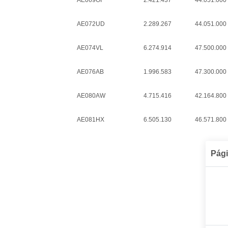
AE069OI
2.421.437
44.051.000
AE072UD
2.289.267
44.051.000
AE074VL
6.274.914
47.500.000
AE076AB
1.996.583
47.300.000
AE080AW
4.715.416
42.164.800
AE081HX
6.505.130
46.571.800
Pági