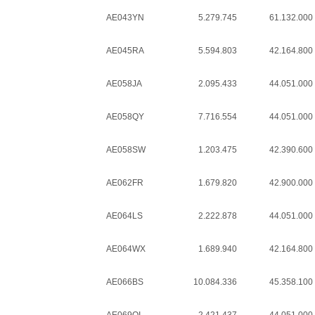
AE043YN
5.279.745
61.132.000
AE045RA
5.594.803
42.164.800
AE058JA
2.095.433
44.051.000
AE058QY
7.716.554
44.051.000
AE058SW
1.203.475
42.390.600
AE062FR
1.679.820
42.900.000
AE064LS
2.222.878
44.051.000
AE064WX
1.689.940
42.164.800
AE066BS
10.084.336
45.358.100