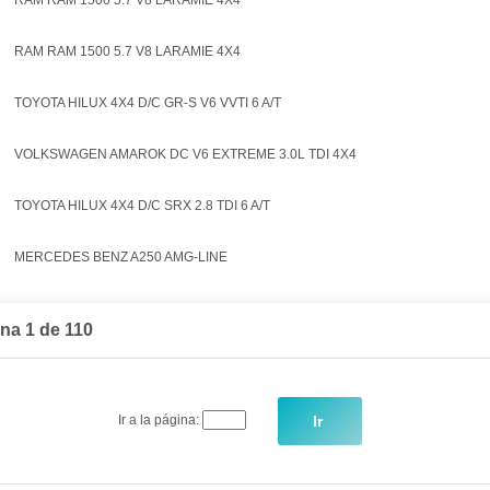
RAM RAM 1500 5.7 V8 LARAMIE 4X4
RAM RAM 1500 5.7 V8 LARAMIE 4X4
TOYOTA HILUX 4X4 D/C GR-S V6 VVTI 6 A/T
VOLKSWAGEN AMAROK DC V6 EXTREME 3.0L TDI 4X4
TOYOTA HILUX 4X4 D/C SRX 2.8 TDI 6 A/T
MERCEDES BENZ A250 AMG-LINE
na 1 de 110
Ir
Ir a la página: