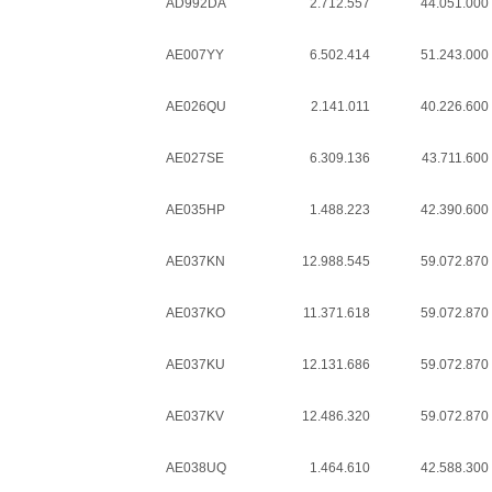
AD992DA
2.712.557
44.051.000
AE007YY
6.502.414
51.243.000
AE026QU
2.141.011
40.226.600
AE027SE
6.309.136
43.711.600
AE035HP
1.488.223
42.390.600
AE037KN
12.988.545
59.072.870
AE037KO
11.371.618
59.072.870
AE037KU
12.131.686
59.072.870
AE037KV
12.486.320
59.072.870
AE038UQ
1.464.610
42.588.300