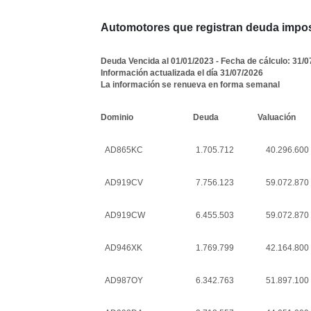
Automotores que registran deuda impos
Deuda Vencida al 01/01/2023 - Fecha de cálculo: 31/0
Información actualizada el día 31/07/2026
La información se renueva en forma semanal
Dominio
Deuda
Valuación
AD865KC
1.705.712
40.296.600
AD919CV
7.756.123
59.072.870
AD919CW
6.455.503
59.072.870
AD946XK
1.769.799
42.164.800
AD987OY
6.342.763
51.897.100