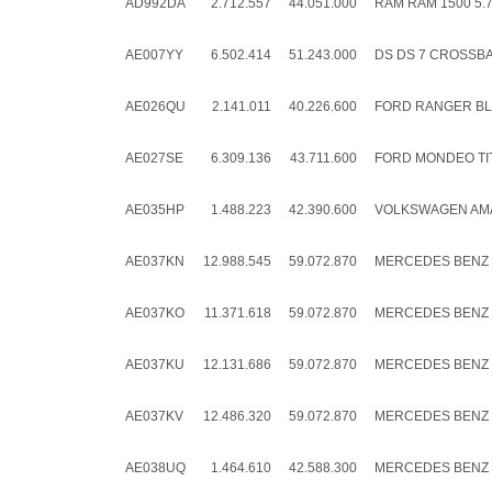
AD992DA
2.712.557
44.051.000
RAM RAM 1500 5.7
AE007YY
6.502.414
51.243.000
DS DS 7 CROSSBA
AE026QU
2.141.011
40.226.600
FORD RANGER BLA
AE027SE
6.309.136
43.711.600
FORD MONDEO TIT
AE035HP
1.488.223
42.390.600
VOLKSWAGEN AMAR
AE037KN
12.988.545
59.072.870
MERCEDES BENZ O
AE037KO
11.371.618
59.072.870
MERCEDES BENZ O
AE037KU
12.131.686
59.072.870
MERCEDES BENZ O
AE037KV
12.486.320
59.072.870
MERCEDES BENZ O
AE038UQ
1.464.610
42.588.300
MERCEDES BENZ S