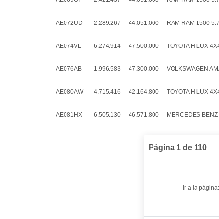
AE069OI
2.421.437
44.051.000
RAM RAM 1500 5.7
AE072UD
2.289.267
44.051.000
RAM RAM 1500 5.7
AE074VL
6.274.914
47.500.000
TOYOTA HILUX 4X4 
AE076AB
1.996.583
47.300.000
VOLKSWAGEN AMAR
AE080AW
4.715.416
42.164.800
TOYOTA HILUX 4X4 
AE081HX
6.505.130
46.571.800
MERCEDES BENZ A
Página 1 de 110
Ir a la página