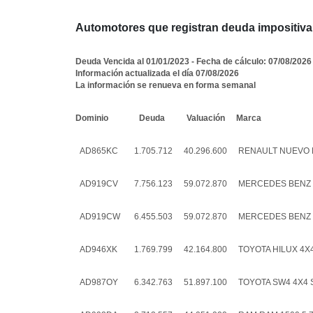
Automotores que registran deuda impositiva
Deuda Vencida al 01/01/2023 - Fecha de cálculo: 07/08/2026
Información actualizada el día 07/08/2026
La información se renueva en forma semanal
Dominio
Deuda
Valuación
Marca
AD865KC
1.705.712
40.296.600
RENAULT NUEVO 
AD919CV
7.756.123
59.072.870
MERCEDES BENZ O
AD919CW
6.455.503
59.072.870
MERCEDES BENZ O
AD946XK
1.769.799
42.164.800
TOYOTA HILUX 4X4 
AD987OY
6.342.763
51.897.100
TOYOTA SW4 4X4 SR