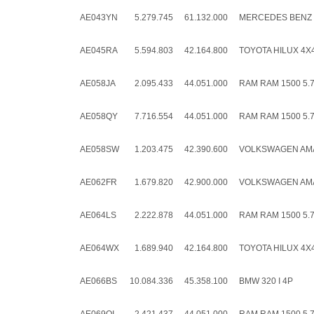
AE043YN
5.279.745
61.132.000
MERCEDES BENZ S
AE045RA
5.594.803
42.164.800
TOYOTA HILUX 4X4 
AE058JA
2.095.433
44.051.000
RAM RAM 1500 5.7
AE058QY
7.716.554
44.051.000
RAM RAM 1500 5.7
AE058SW
1.203.475
42.390.600
VOLKSWAGEN AMAR
AE062FR
1.679.820
42.900.000
VOLKSWAGEN AMAR
AE064LS
2.222.878
44.051.000
RAM RAM 1500 5.7
AE064WX
1.689.940
42.164.800
TOYOTA HILUX 4X4 
AE066BS
10.084.336
45.358.100
BMW 320 I 4P