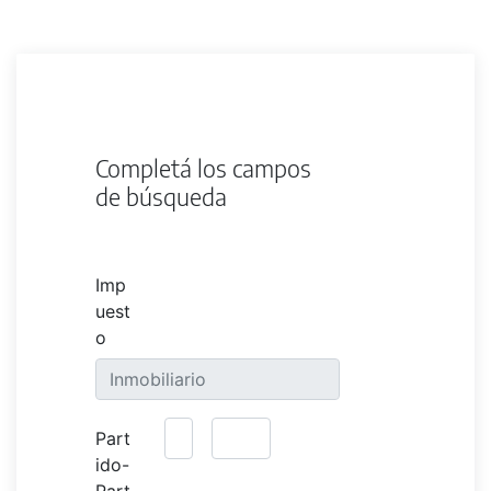
Completá los campos
de búsqueda
Imp
uest
o
Part
ido-