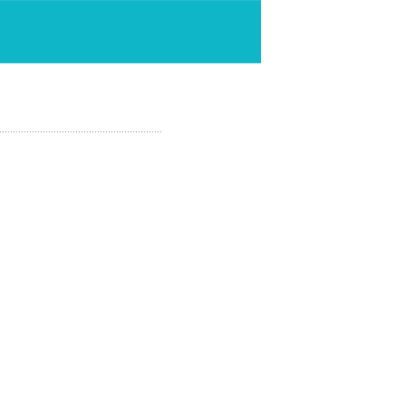
............................................................