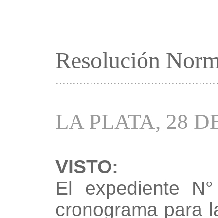
Resolución Norm
...............................................
LA PLATA, 28 D
VISTO:
El expediente N°
cronograma para l