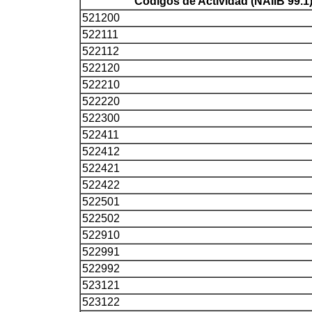
Códigos de Actividad (NAIIB 99.1
521200
522111
522112
522120
522210
522220
522300
522411
522412
522421
522422
522501
522502
522910
522991
522992
523121
523122