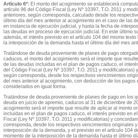
Artículo 6º:
El monto del acogimiento se establecerá computan
artículo 96 del Código Fiscal (Ley Nº 10397, T.O. 2011 y modi
anteriores, según corresponda, calculado desde los respectiv
último día del mes anterior al acogimiento en el caso de las
en instancia de ejecución judicial, y hasta la fecha de interp
las deudas en proceso de ejecución judicial. En este último s
además, el interés previsto en el artículo 104 del mismo text
la interposición de la demanda hasta el último día del mes ant
Tratándose de deuda proveniente de planes de pago otorgado
caducos, el monto del acogimiento será el importe que resulte 
de las deudas incluidas en el plan de pagos caduco, el interés
del Código Fiscal (Ley Nº 10397, T.O. 2011 y modificatorias) 
según corresponda, desde los respectivos vencimientos origina
del mes anterior al acogimiento, con deducción de los pagos
considerados en igual forma.
Tratándose de deuda proveniente de planes de pago en los q
deuda en juicio de apremio, caducos al 31 de diciembre de 20
acogimiento será el importe que resulte de aplicar al monto o
incluidas en el plan de pagos caduco, el interés previsto en el
Fiscal (Ley Nº 10397, T.O. 2011 y modificatorias) y concordan
corresponda, desde los respectivos vencimientos originales y
interposición de la demanda, y el previsto en el artículo 104 
momento de la interposición de la demanda hasta el último día