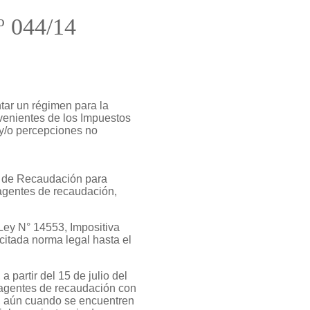
º 044/14
ar un régimen para la
venientes de los Impuestos
s y/o percepciones no
ia de Recaudación para
agentes de recaudación,
 Ley N° 14553, Impositiva
 citada norma legal hasta el
 partir del 15 de julio del
s agentes de recaudación con
r, aún cuando se encuentren