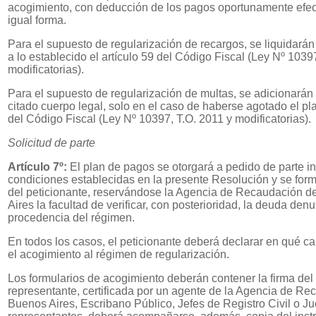
acogimiento, con deducción de los pagos oportunamente efe
igual forma.
Para el supuesto de regularización de recargos, se liquidará
a lo establecido el artículo 59 del Código Fiscal (Ley Nº 1039
modificatorias).
Para el supuesto de regularización de multas, se adicionarán l
citado cuerpo legal, solo en el caso de haberse agotado el plaz
del Código Fiscal (Ley Nº 10397, T.O. 2011 y modificatorias).
Solicitud de parte
Artículo 7º:
El plan de pagos se otorgará a pedido de parte i
condiciones establecidas en la presente Resolución y se for
del peticionante, reservándose la Agencia de Recaudación d
Aires la facultad de verificar, con posterioridad, la deuda de
procedencia del régimen.
En todos los casos, el peticionante deberá declarar en qué car
el acogimiento al régimen de regularización.
Los formularios de acogimiento deberán contener la firma de
representante, certificada por un agente de la Agencia de Re
Buenos Aires, Escribano Público, Jefes de Registro Civil o J