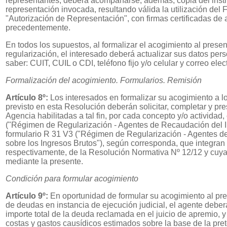
representantes, deberá acompañarse, además, copia del instr
representación invocada, resultando válida la utilización del
"Autorización de Representación", con firmas certificadas de
precedentemente.
En todos los supuestos, al formalizar el acogimiento al prese
regularización, el interesado deberá actualizar sus datos pers
saber: CUIT, CUIL o CDI, teléfono fijo y/o celular y correo elec
Formalización del acogimiento. Formularios. Remisión
Artículo 8º:
Los interesados en formalizar su acogimiento a l
previsto en esta Resolución deberán solicitar, completar y pres
Agencia habilitadas a tal fin, por cada concepto y/o actividad,
("Régimen de Regularización - Agentes de Recaudación del I
formulario R 31 V3 ("Régimen de Regularización - Agentes 
sobre los Ingresos Brutos"), según corresponda, que integran l
respectivamente, de la Resolución Normativa Nº 12/12 y cuya 
mediante la presente.
Condición para formular acogimiento
Artículo 9º:
En oportunidad de formular su acogimiento al pre
de deudas en instancia de ejecución judicial, el agente deberá
importe total de la deuda reclamada en el juicio de apremio, y
costas y gastos causídicos estimados sobre la base de la pret