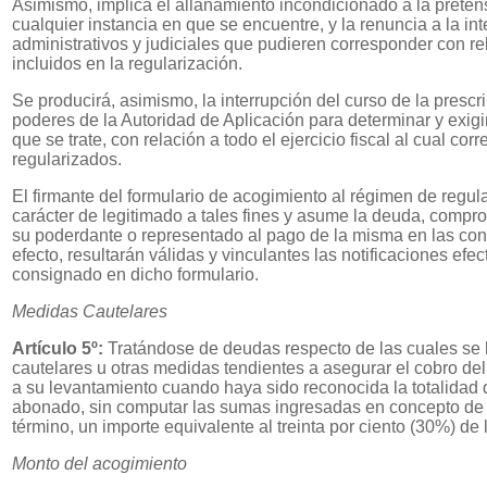
Asimismo, implica el allanamiento incondicionado a la pretens
cualquier instancia en que se encuentre, y la renuncia a la in
administrativos y judiciales que pudieren corresponder con re
incluidos en la regularización.
Se producirá, asimismo, la interrupción del curso de la prescr
poderes de la Autoridad de Aplicación para determinar y exig
que se trate, con relación a todo el ejercicio fiscal al cual co
regularizados.
El firmante del formulario de acogimiento al régimen de regul
carácter de legitimado a tales fines y asume la deuda, comp
su poderdante o representado al pago de la misma en las con
efecto, resultarán válidas y vinculantes las notificaciones efe
consignado en dicho formulario.
Medidas Cautelares
Artículo 5º:
Tratándose de deudas respecto de las cuales se
cautelares u otras medidas tendientes a asegurar el cobro del 
a su levantamiento cuando haya sido reconocida la totalidad d
abonado, sin computar las sumas ingresadas en concepto de 
término, un importe equivalente al treinta por ciento (30%) de
Monto del acogimiento