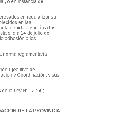
al, o en instancia de
teresados en regularizar su
blecidos en las
r la debida atención a los
a el día 14 de julio del
de adhesión a los
la norma reglamentaria
ión Ejecutiva de
cación y Coordinación, y sus
s en la Ley Nº 13766;
ACIÓN DE LA PROVINCIA