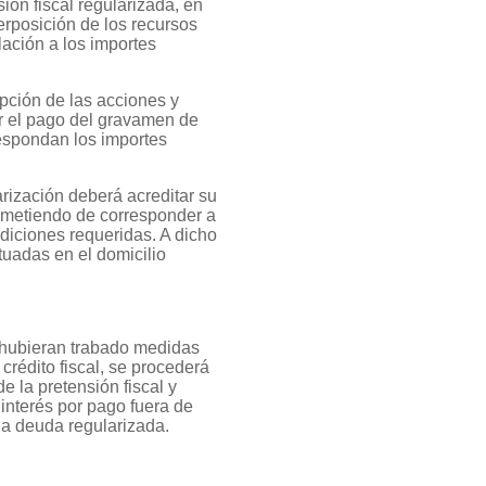
ión fiscal regularizada, en
terposición de los recursos
lación a los importes
ipción de las acciones y
ir el pago del gravamen de
rrespondan los importes
arización deberá acreditar su
rometiendo de corresponder a
diciones requeridas. A dicho
ctuadas en el domicilio
 hubieran trabado medidas
crédito fiscal, se procederá
e la pretensión fiscal y
interés por pago fuera de
 la deuda regularizada.