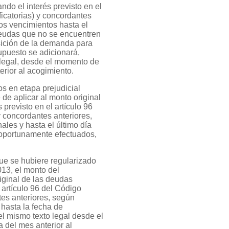
do el interés previsto en el
ficatorias) y concordantes
os vencimientos hasta el
 deudas que no se encuentren
osición de la demanda para
upuesto se adicionará,
o legal, desde el momento de
erior al acogimiento.
s en etapa prejudicial
de aplicar al monto original
 previsto en el artículo 96
y concordantes anteriores,
les y hasta el último día
 oportunamente efectuados,
ue se hubiere regularizado
13, el monto del
riginal de las deudas
 artículo 96 del Código
tes anteriores, según
 hasta la fecha de
del mismo texto legal desde el
 del mes anterior al