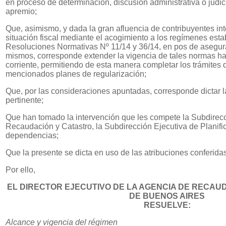
en proceso de determinación, discusión administrativa o judici
apremio;
Que, asimismo, y dada la gran afluencia de contribuyentes in
situación fiscal mediante el acogimiento a los regímenes esta
Resoluciones Normativas Nº 11/14 y 36/14, en pos de asegura
mismos, corresponde extender la vigencia de tales normas hast
corriente, permitiendo de esta manera completar los trámites 
mencionados planes de regularización;
Que, por las consideraciones apuntadas, corresponde dictar 
pertinente;
Que han tomado la intervención que les compete la Subdirecc
Recaudación y Catastro, la Subdirección Ejecutiva de Planifi
dependencias;
Que la presente se dicta en uso de las atribuciones conferida
Por ello,
EL DIRECTOR EJECUTIVO DE LA AGENCIA DE RECAUD
DE BUENOS AIRES
RESUELVE:
Alcance y vigencia del régimen