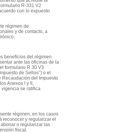
umento que acredite la
 Formulario R-331 V2
 acuerdo con lo expuesto
nte régimen de
onales y de contacto, a
trónico.
os beneficios del régimen
entar ante las oficinas de la
 el formulario R 30 V3
mpuesto de Sellos") o el
de Recaudación del Impuesto
os Anexos I y II,
vigencia se ratifica
sente régimen, en los casos
 reconocer y regularizar el
 abonar o regularizar las
ensión fiscal.