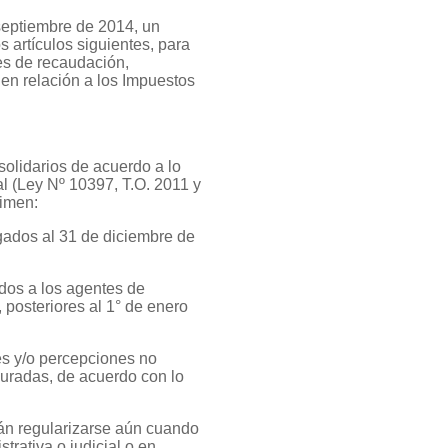
 septiembre de 2014, un
 artículos siguientes, para
es de recaudación,
en relación a los Impuestos
olidarios de acuerdo a lo
al (Ley Nº 10397, T.O. 2011 y
gimen:
gados al 31 de diciembre de
dos a los agentes de
 posteriores al 1° de enero
es y/o percepciones no
juradas, de acuerdo con lo
án regularizarse aún cuando
rativa o judicial o en