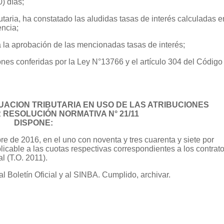
) días;
taria, ha constatado las aludidas tasas de interés calculadas e
encia;
la aprobación de las mencionadas tasas de interés;
ones conferidas por la Ley N°13766 y el artículo 304 del Código
UACION TRIBUTARIA EN USO DE LAS ATRIBUCIONES
RESOLUCIÓN NORMATIVA N° 21/11
DISPONE:
e de 2016, en el uno con noventa y tres cuarenta y siete por
licable a las cuotas respectivas correspondientes a los contrat
l (T.O. 2011).
al Boletín Oficial y al SINBA. Cumplido, archivar.