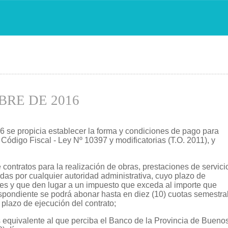
.....................................................................................................................................................
BRE DE 2016
e propicia establecer la forma y condiciones de pago para
l Código Fiscal - Ley Nº 10397 y modificatorias (T.O. 2011), y
 contratos para la realización de obras, prestaciones de servici
das por cualquier autoridad administrativa, cuyo plazo de
eses y que den lugar a un impuesto que exceda al importe que
espondiente se podrá abonar hasta en diez (10) cuotas semestra
 plazo de ejecución del contrato;
s equivalente al que perciba el Banco de la Provincia de Bueno