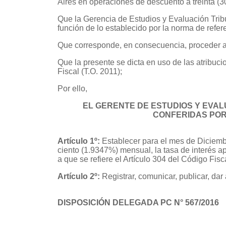
Aires en operaciones de descuento a treinta (30
Que la Gerencia de Estudios y Evaluación Tribu
función de lo establecido por la norma de refer
Que corresponde, en consecuencia, proceder a 
Que la presente se dicta en uso de las atribuci
Fiscal (T.O. 2011);
Por ello,
EL GERENTE DE ESTUDIOS Y EVAL
CONFERIDAS POR 
Artículo 1º:
Establecer para el mes de Diciembr
ciento (1.9347%) mensual, la tasa de interés ap
a que se refiere el Artículo 304 del Código Fisca
Artículo 2º:
Registrar, comunicar, publicar, dar 
DISPOSICIÓN DELEGADA PC N° 567/2016