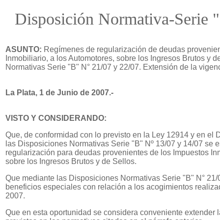
Disposición Normativa-Serie 
ASUNTO:
Regímenes de regularización de deudas provenien
Inmobiliario, a los Automotores, sobre los Ingresos Brutos y d
Normativas Serie "B" N° 21/07 y 22/07. Extensión de la vigenc
La Plata, 1 de Junio de 2007.-
VISTO Y CONSIDERANDO:
Que, de conformidad con lo previsto en la Ley 12914 y en el
las Disposiciones Normativas Serie "B" Nº 13/07 y 14/07 se 
regularización para deudas provenientes de los Impuestos Inm
sobre los Ingresos Brutos y de Sellos.
Que mediante las Disposiciones Normativas Serie "B" N° 21/
beneficios especiales con relación a los acogimientos realiz
2007.
Que en esta oportunidad se considera conveniente extender la