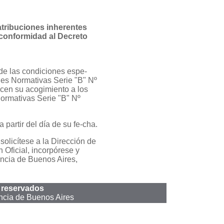
atribuciones inherentes
onformidad al Decreto
 de las condiciones espe-
ones Normativas Serie "B" Nº
icen su acogimiento a los
Normativas Serie "B" Nº
 partir del día de su fe-cha.
olicítese a la Dirección de
 Oficial, incorpórese y
incia de Buenos Aires,
 reservados
ncia de Buenos Aires