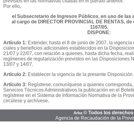
previstos en las normativas citadas en el párrafo anterior.
Por ello,
el Subsecretario de Ingresos Públicos, en uso de las 
al cargo de DIRECTOR PROVINCIAL DE RENTAS, de c
1167/05,
DISPONE:
Artículo 1:
Extender, hasta el 8 de junio de 2007, la vigencia
ciales y beneficios adicionales establecidos en la Disposici
21/07 y 22/07, con relación a quienes, hasta dicha fecha, real
regímenes de regularización previstos en las Disposiciones 
13/07 y 14/07.
Artículo 2:
Establecer la vigencia de la presente Disposición a
Artículo 3:
Regístrese, comuníquese a quienes corresponda, s
Servicios Técnicos Administrativos la publicación en el Boletín
regístrese en el Sistema de Información Normativa de la Prov
circúlese y archívese.
©
Todos los derechos
Arba
Agencia de Recaudación de la Provi