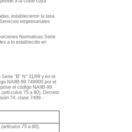
ponde a la clase cuya
adas, establecieron la tasa
"Servicios empresariales
osiciones Normativas Serie
es a lo establecido en
 Serie "B" N° 31/99 y en el
digo NAIIB-99 749900 por el
porar el código NAIIB-99
artí-culos 75 a 80), Decreto
sión 74, clase 7499 -
:
artículos 75 a 80),