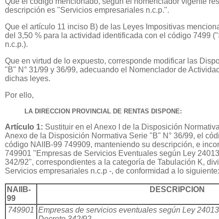
Que el código mencionado, según el nomenclador vigente res
descripción es "Servicios empresariales n.c.p.".
Que el artículo 11 inciso B) de las Leyes Impositivas mencion
del 3,50 % para la actividad identificada con el código 7499 (
n.c.p.).
Que en virtud de lo expuesto, corresponde modificar las Disp
"B" N° 31/99 y 36/99, adecuando el Nomenclador de Actividad
dichas leyes.
Por ello,
LA DIRECCION PROVINCIAL DE RENTAS DISPONE:
Artículo 1:
Sustituir en el Anexo I de la Disposición Normativa
Anexo de la Disposición Normativa Serie "B" N° 36/99, el có
código NAIIB-99 749909, manteniendo su descripción, e incor
749901 "Empresas de Servicios Eventuales según Ley 24013 (
342/92", correspondientes a la categoría de Tabulación K, divi
Servicios empresariales n.c.p -, de conformidad a lo siguiente
NAIIB-
DESCRIPCION
99
749901
Empresas de servicios eventuales según Ley 24013 (
Decreto 342/92.