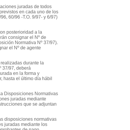
raciones juradas de todos
previstos en cada uno de los
96, 60/96 -T.O. 9/97- y 6/97)
con posterioridad a la
rán consignar el Nº de
osición Normativa Nº 37/97).
gnar el Nº de agente
realizadas durante la
º 37/97, deberá
urada en la forma y
 hasta el último día hábil
la Disposiciones Normativas
iones juradas mediante
nstrucciones que se adjuntan
as disposiciones normativas
es juradas mediante los
omprobantes de pago