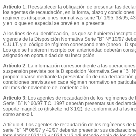
Artículo 1:
Reestablecer la obligación de presentar las decla
los agentes de recaudación, en la forma, plazo y condiciones 
regímenes (disposiciones normativas serie "b" 1/95, 38/95, 43/
y en lo que en especial se prevé en la presente.
A los fines de su identificación, los que se hubieren inscripto 
vigencia de la Disposición Normativa Serie "B" Nº 10/97 debe
C.U.I.T. y el código de régimen correspondiente (anexo I Disp
Los que se hubieren inscripto con anterioridad deberán consi
asignado en oportunidad de su inscripción.
Artículo 2:
La información correspondiente a las operaciones 
suspensión prevista por la Disposición Normativa Serie "B" N
proporcionarse mediante la presentación de una declaración j
condiciones previstas en cada régimen normativo en particular,
del mes de noviembre del corriente año.
Artículo 3:
Los agentes de recaudación de los regímenes de 
Serie "B" Nº 60/97 T.O. 1997 deberán presentar sus declarac
soporte magnético (diskette hd 3 1/2), de conformidad a las i
como anexo I.
Artículo 4: Los agentes de recaudación de los regímenes de l
serie "b" Nº 06/97 y 42/97 deberán presentar sus declaracion
formularios r 024 v.2 y r 024 a v.2 adjuntando copia de los c