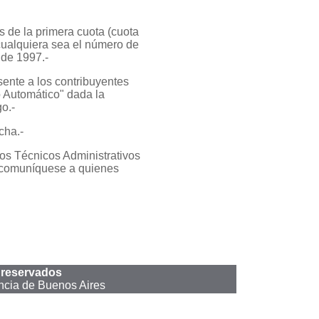
de la primera cuota (cuota
 cualquiera sea el número de
 de 1997.-
sente a los contribuyentes
o Automático" dada la
o.-
cha.-
ios Técnicos Administrativos
l, comuníquese a quienes
 reservados
ncia de Buenos Aires