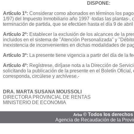
DISPONE:
Artículo 1º:
Considerar como abonados en términos los pagos 
1/97) del Impuesto Inmobiliario año 1997 -todas las plantas-,
terminación de partida, que se efectúen hasta el día 9 de abril
Artículo 2º:
Establecer la exclusión de los alcances de la pre
incluidos en el sistema de "Atención Personalizada" y "Débit
inexistencia de inconvenientes en dichas modalidades de pag
Artículo 3º:
La presente tiene vigencia a partir del día de la fe
Artículo 4º:
Regístrese, diríjase nota a la Dirección de Servic
solicitando la publicación de la presente en el Boletín Oficia
corresponda, circúlese y archívese.-
DRA. MARTA SUSANA MOUSSOLI
DIRECTORA PROVINCIAL DE RENTAS
MINISTERIO DE ECONOMIA
©
Todos los derechos
Arba
Agencia de Recaudación de la Provi