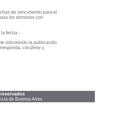
echas de vencimiento para el
para los dominios con
 la fecha.-
te solicitando la publicación
rresponda, circúlese y
 reservados
ncia de Buenos Aires