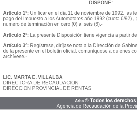
DISPONE:
Artículo 1º:
Unificar en el día 11 de noviembre de 1992, las f
pago del Impuesto a los Automotores año 1992 (cuota 6/92) , 
número de terminación en cero (0) al seis (6).-
Artículo 2º:
La presente Disposición tiene vigencia a partir de
Artículo 3º:
Regístrese, diríjase nota a la Dirección de Gabine
de la presente en el boletín oficial, comuníquese a quienes co
archívese.-
LIC. MARTA E. VILLALBA
DIRECTORA DE RECAUDACION
DIRECCION PROVINCIAL DE RENTAS
©
Todos los derechos
Arba
Agencia de Recaudación de la Provi