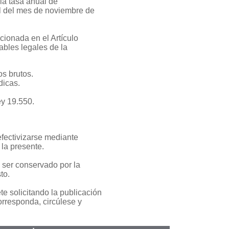
la tasa anual de
bil del mes de noviembre de
cionada en el Artículo
ables legales de la
os brutos.
dicas.
ey 19.550.
efectivizarse mediante
 la presente.
 ser conservado por la
to.
te solicitando la publicación
orresponda, circúlese y