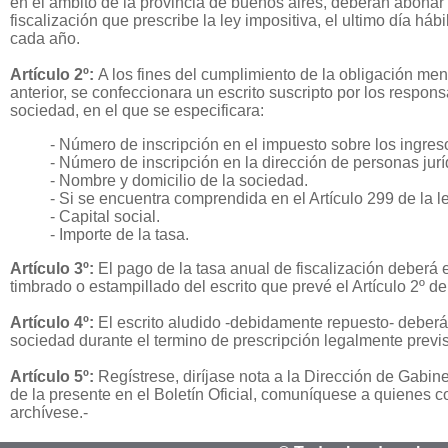
en el ámbito de la provincia de buenos aires, deberán abonar 
fiscalización que prescribe la ley impositiva, el ultimo día há
cada año.
Artículo 2º:
A los fines del cumplimiento de la obligación men
anterior, se confeccionara un escrito suscripto por los respons
sociedad, en el que se especificara:
- Número de inscripción en el impuesto sobre los ingres
- Número de inscripción en la dirección de personas jurí
- Nombre y domicilio de la sociedad.
- Si se encuentra comprendida en el Artículo 299 de la l
- Capital social.
- Importe de la tasa.
Artículo 3º:
El pago de la tasa anual de fiscalización deberá 
timbrado o estampillado del escrito que prevé el Artículo 2º de
Artículo 4º:
El escrito aludido -debidamente repuesto- deberá
sociedad durante el termino de prescripción legalmente previs
Artículo 5º:
Regístrese, diríjase nota a la Dirección de Gabine
de la presente en el Boletín Oficial, comuníquese a quienes c
archívese.-