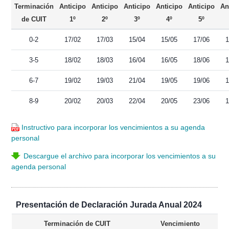
Terminación
Anticipo
Anticipo
Anticipo
Anticipo
Anticipo
An
de CUIT
1º
2º
3º
4º
5º
0-2
17/02
17/03
15/04
15/05
17/06
1
3-5
18/02
18/03
16/04
16/05
18/06
1
6-7
19/02
19/03
21/04
19/05
19/06
1
8-9
20/02
20/03
22/04
20/05
23/06
1
Instructivo para incorporar los vencimientos a su agenda
personal
Descargue el archivo para incorporar los vencimientos a su
agenda personal
Presentación de Declaración Jurada Anual 2024
Terminación de CUIT
Vencimiento