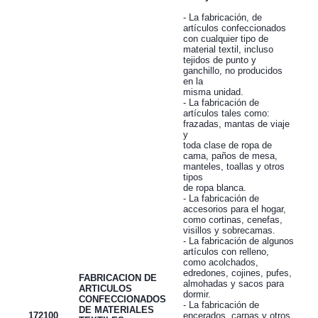
- La fabricación, de
artículos confeccionados
con cualquier tipo de
material textil, incluso
tejidos de punto y
ganchillo, no producidos
en la
misma unidad.
- La fabricación de
artículos tales como:
frazadas, mantas de viaje
y
toda clase de ropa de
cama, paños de mesa,
manteles, toallas y otros
tipos
de ropa blanca.
- La fabricación de
accesorios para el hogar,
como cortinas, cenefas,
visillos y sobrecamas.
- La fabricación de algunos
artículos con relleno,
como acolchados,
edredones, cojines, pufes,
FABRICACION DE
almohadas y sacos para
ARTICULOS
dormir.
CONFECCIONADOS
- La fabricación de
DE MATERIALES
172100
encerados, carpas y otros