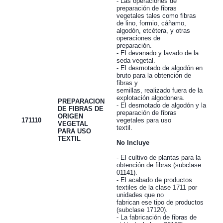
- Las operaciones de
preparación de fibras
vegetales tales como fibras
de lino, formio, cáñamo,
algodón, etcétera, y otras
operaciones de
preparación.
- El devanado y lavado de la
seda vegetal.
- El desmotado de algodón en
bruto para la obtención de
fibras y
semillas, realizado fuera de la
explotación algodonera.
PREPARACION
- El desmotado de algodón y la
DE FIBRAS DE
preparación de fibras
ORIGEN
171110
vegetales para uso
VEGETAL
textil.
PARA USO
TEXTIL
No Incluye
- El cultivo de plantas para la
obtención de fibras (subclase
01141).
- El acabado de productos
textiles de la clase 1711 por
unidades que no
fabrican ese tipo de productos
(subclase 17120).
- La fabricación de fibras de