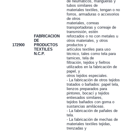
de neumáticos, mangueras y
tubos similares de
materiales textiles, tengan o no
forros, armaduras o accesorios
de otros
materiales, correas
transportadoras y correaje de
transmisión, estén
FABRICACION
reforzados o no con metales u
DE
otros materiales, y otros
172900
PRODUCTOS
productos y
TEXTILES
artículos textiles para uso
N.C.P.
técnico, tales como tela para
tamices, tela de
filtración, tejidos y fieltros
utilizados en la fabricación de
papel, y
otros tejidos especiales.
- La fabricación de otros tejidos
tratados o bañados: papel tela,
lienzos preparados para
pintores, bocací y tejidos
entiesados similares,
tejidos bañados con goma o
sustancias amiláceas.
- La fabricación de pañales de
tela.
- La fabricación de mechas de
materiales textiles tejidas,
trenzadas y