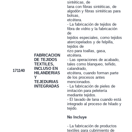
sintéticas, de
lana con fibras sintéticas, de
algodón y fibras sintéticas para
bolsas,
etcétera.
- La fabricación de tejidos de
fibra de vidrio y la fabricación
de
tejidos especiales, como tejidos
aterciopelados y de felpilla,
tejidos de
rizo para toallas, gasa,
FABRICACION
etcétera.
DE TEJIDOS
- Las operaciones de acabado,
TEXTILES,
tales como blanqueo, teñido,
INCLUSO EN
calandrado,
171140
HILANDERIAS
etcétera, cuando forman parte
Y
de los procesos antes
TEJEDURIAS
mencionados.
INTEGRADAS
- La fabricación de pieles de
imitación para peletería
mediante tejidos.
- El lavado de lana cuando está
integrado al proceso de hilado y
tejido.
No Incluye
- La fabricación de productos
textiles para cubrimiento de