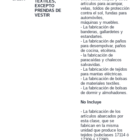
TEXTILES,
artículos para acampar,
EXCEPTO
velas, toldos de protección
PRENDAS DE
contra el sol, fundas para
VESTIR
automóviles,
máquinas y muebles.
- La fabricación de
banderas, gallardetes y
estandartes.
- La fabricación de paños
para desempolvar, paños
de cocina, etcétera.
- la fabricación de
paracaídas y chalecos
salvavidas.
- La fabricación de tejidos
para mantas eléctricas.
- La fabricación de bolsas
de materiales textiles.
- La fabricación de bolsas
de dormir y almohadones.
No Incluye
- La fabricación de los
artículos abarcados por
esta clase, que se
fabrican en la misma
unidad que produce los
tejidos (subclases 17114 ó
17309 ó 17290).