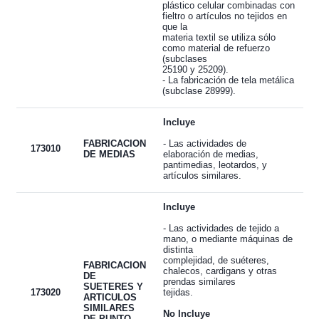
plástico celular combinadas con
fieltro o artículos no tejidos en
que la
materia textil se utiliza sólo
como material de refuerzo
(subclases
25190 y 25209).
- La fabricación de tela metálica
(subclase 28999).
Incluye
FABRICACION
- Las actividades de
173010
DE MEDIAS
elaboración de medias,
pantimedias, leotardos, y
artículos similares.
Incluye
- Las actividades de tejido a
mano, o mediante máquinas de
distinta
complejidad, de suéteres,
FABRICACION
chalecos, cardigans y otras
DE
prendas similares
SUETERES Y
173020
tejidas.
ARTICULOS
SIMILARES
No Incluye
DE PUNTO