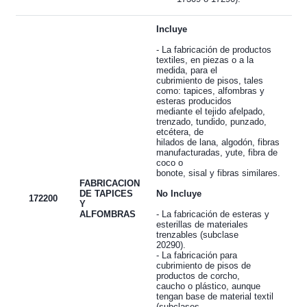
Incluye
- La fabricación de productos
textiles, en piezas o a la
medida, para el
cubrimiento de pisos, tales
como: tapices, alfombras y
esteras producidos
mediante el tejido afelpado,
trenzado, tundido, punzado,
etcétera, de
hilados de lana, algodón, fibras
manufacturadas, yute, fibra de
coco o
bonote, sisal y fibras similares.
FABRICACION
DE TAPICES
No Incluye
172200
Y
ALFOMBRAS
- La fabricación de esteras y
esterillas de materiales
trenzables (subclase
20290).
- La fabricación para
cubrimiento de pisos de
productos de corcho,
caucho o plástico, aunque
tengan base de material textil
(subclases