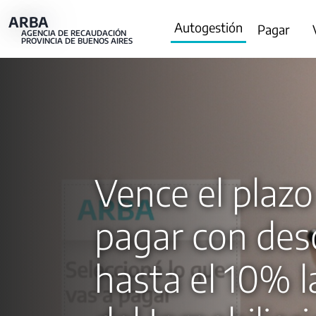
Pasar
ARBA
Main
Autogestión
Pagar
al
AGENCIA DE RECAUDACIÓN
PROVINCIA DE BUENOS AIRES
contenido
navigation
principal
Vence el plazo
pagar con des
hasta el 10% l